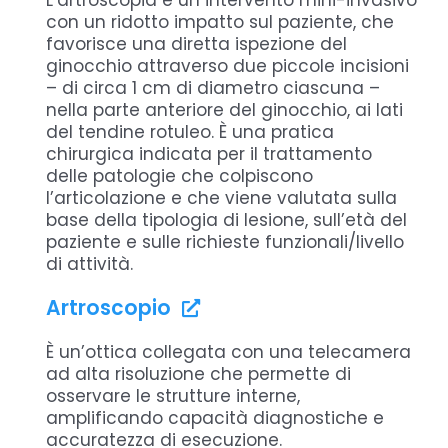
L’artroscopia è un intervento mini-invasivo
Rosemberg
con un ridotto impatto sul paziente, che
favorisce una diretta ispezione del
RMN
ginocchio attraverso due piccole incisioni
– di circa 1 cm di diametro ciascuna –
Sclerodermia
nella parte anteriore del ginocchio, ai lati
del tendine rotuleo. È una pratica
Sindrome di Ehlers-Danlos
chirurgica indicata per il trattamento
delle patologie che colpiscono
Sindrome di Marfan
l’articolazione e che viene valutata sulla
Spondiloartrosi
base della tipologia di lesione, sull’età del
paziente e sulle richieste funzionali/livello
TC Lionese
di attività.
Test del cassetto anteriore
Artroscopio
Test di Lachmann
È un’ottica collegata con una telecamera
ad alta risoluzione che permette di
Tomografica Computerizzata ad alta
osservare le strutture interne,
definizione
amplificando capacità diagnostiche e
Trapianto di condrociti autologhi
accuratezza di esecuzione.