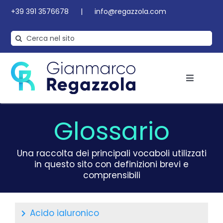
Salta
+39 391 3576678
|
info@regazzola.com
al
contenuto
Cerca
per:
Toggle
Navigat
Ginocchio
Glossario
Anca
Una raccolta dei principali vocaboli utilizzati
in questo sito con definizioni brevi e
comprensibili
News
Acido ialuronico
Glossario