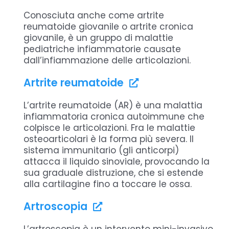
Conosciuta anche come artrite
Jerk Test
reumatoide giovanile o artrite cronica
giovanile, è un gruppo di malattie
Lesione del legamento collaterale
pediatriche infiammatorie causate
laterale
dall’infiammazione delle articolazioni.
Lesione del legamento collaterale
mediale
Artrite reumatoide
Lesione del legamento crociato
L’artrite reumatoide (AR) è una malattia
anteriore
infiammatoria cronica autoimmune che
colpisce le articolazioni. Fra le malattie
Lesione del legamento crociato
osteoarticolari è la forma più severa. Il
posteriore
sistema immunitario (gli anticorpi)
attacca il liquido sinoviale, provocando la
Osteocondrite
sua graduale distruzione, che si estende
alla cartilagine fino a toccare le ossa.
Osteronecrosi
Artroscopia
Plasma Ricco di Piastrine
Radiografia con proiezione