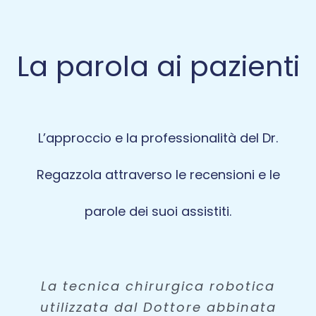
La parola ai pazienti
L’approccio e la professionalità del Dr.
Regazzola attraverso le recensioni e le
parole dei suoi assistiti.
Sono stata operata di protesi al
La tecnica chirurgica robotica
Sono stato operato di protesi
Il dott. Regazzola è sempre
Assolutamente un salto di
Il Dottore è molto
utilizzata dal Dottore abbinata
ginocchio sinistro lo scorso 27
molto cordiale e preciso nelle
totale al ginocchio destro. Il
qualità! Dopo quasi 4 mesi
professionale, mi ha fatto