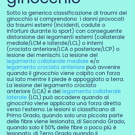
Sotto la generica classificazione di traumi del
Domande Frequenti
ginocchio si comprendono i danni provocati
da traumi esterni (incidenti, cadute o
infortuni durante lo sport) con conseguente
Chi sono
distorsione dei legamenti esterni (collaterale
mediale/LCM e laterale/LCL) o interni
(crociato anteriore/LCA o posteriore/LCP) o
lesione dei menischi. La lesione del
Press
legamento collaterale mediale
e/o
legamento crociato anteriore
può avvenire
quando il ginocchio viene colpito con forza
Prenota
sul lato mentre il piede è appoggiato a terra.
La lesione del legamento crociato
anteriore (LCA) e del
legamento collaterale
laterale
(LCL) può accadere quando al
ginocchio viene applicata una forza diretta
verso l’esterno. Le lesioni si classificano di
Primo Grado, quando solo una piccola parte
delle fibre viene lesionata, di Secondo Grado,
quando solo il 50% delle fibre o poco più è
lesionato, di Terzo Grado quando il