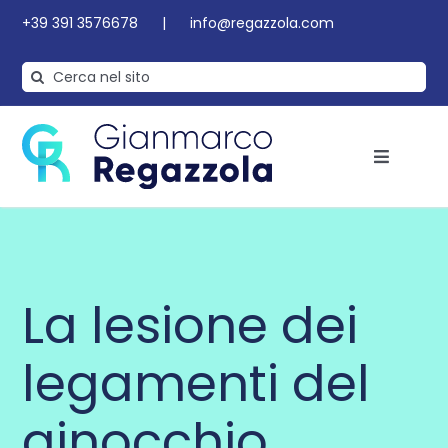
Salta
+39 391 3576678
|
info@regazzola.com
al
contenuto
Cerca
per:
Toggle
Navigat
Ginocchio
La lesione dei
Anca
legamenti del
News
ginocchio
Glossario