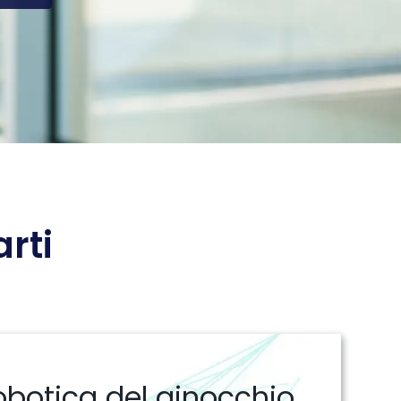
rti
obotica del ginocchio