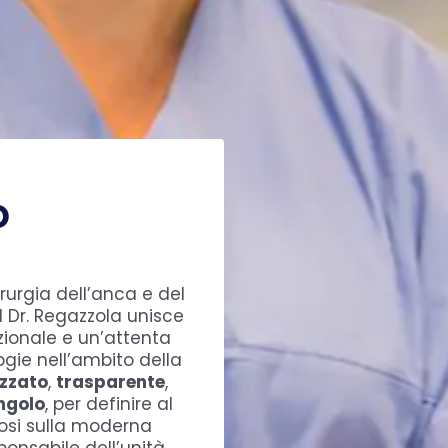
o
rurgia dell’anca e del
l Dr. Regazzola unisce
ionale e un’attenta
gie nell’ambito della
izzato
,
trasparente
,
ingolo
, per definire al
dosi sulla moderna