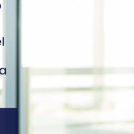
o
l
ia