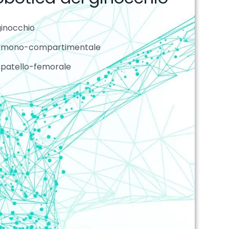
ginocchio
 / mono-compartimentale
/ patello-femorale