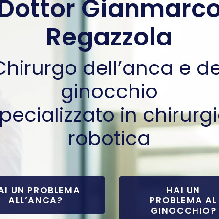
Dottor Gianmarc
Regazzola
Chirurgo dell’anca e de
ginocchio
pecializzato in chirurg
robotica
AI UN PROBLEMA
HAI UN
ALL’ANCA?
PROBLEMA AL
GINOCCHIO?