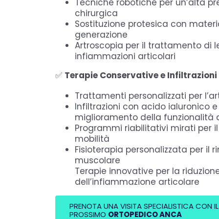
Tecniche robotiche per un’alta pr
chirurgica
Sostituzione protesica con materia
generazione
Artroscopia per il trattamento di l
infiammazioni articolari
✅
Terapie Conservative e Infiltrazion
Trattamenti personalizzati per l’ar
Infiltrazioni con acido ialuronico e 
miglioramento della funzionalità a
Programmi riabilitativi mirati per i
mobilità
Fisioterapia personalizzata per il r
muscolare
Terapie innovative per la riduzion
dell’infiammazione articolare
PRENOTA UNA VISITA SPECIALISTICA CON I
PROSSIMO
ORTOPEDICO ANCA