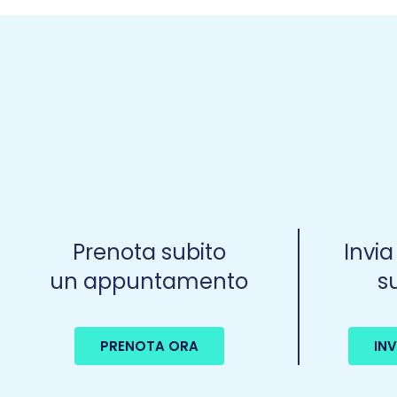
Prenota subito
Invi
un appuntamento
s
PRENOTA ORA
IN