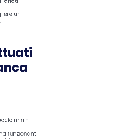
l’
anca
.
gliere un
.
ttuati
 anca
occio mini-
malfunzionanti