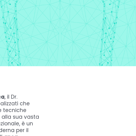
ca
, il Dr.
lizzati che
e tecniche
 alla sua vasta
zionale, è un
erna per il