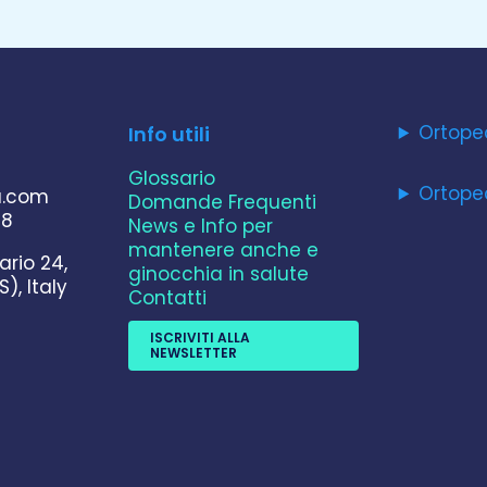
Ortope
Info utili
Glossario
Ortope
a.com
Domande Frequenti
78
News e Info per
mantenere anche e
ario 24,
ginocchia in salute
S), Italy
Contatti
ISCRIVITI ALLA
NEWSLETTER