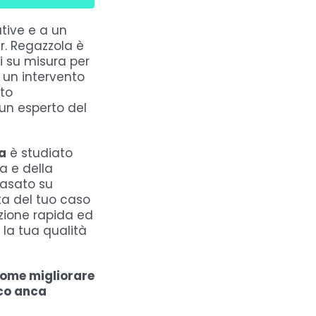
ative e a un
r. Regazzola è
i su misura per
 un intervento
to
 un esperto del
a
è studiato
a e della
basato su
ta del tuo caso
tazione rapida ed
 la tua qualità
come migliorare
ico anca