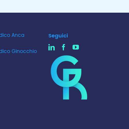
dico Anca
Seguici
dico Ginocchio