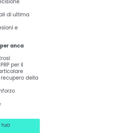
ecisione
li di ultima
esioni e
i per anca
trosi
PRP per il
rticolare
l recupero della
inforzo
e
L TUO