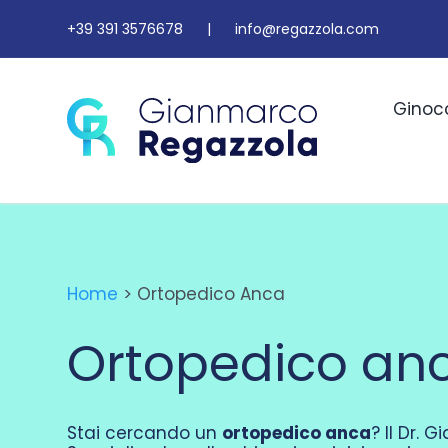
Salta
+39 391 3576678
|
info@regazzola.com
al
contenuto
Ginoc
Home
> Ortopedico Anca
Ortopedico an
Stai cercando un
ortopedico anca
? Il Dr. 