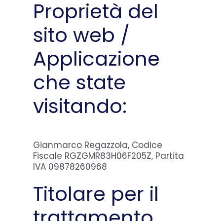
Proprietà del
sito web /
Domande Frequenti
Applicazione
Chi sono
che state
Press
visitando:
Prenota
Gianmarco Regazzola, Codice
Fiscale RGZGMR83H06F205Z, Partita
IVA 09878260968
Titolare per il
trattamento