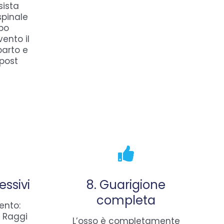
sista
spinale
po
vento il
parto e
 post
essivi
8. Guarigione
completa
ento:
n Raggi
L’osso è completamente