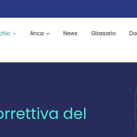
chio
Anca
News
Glossario
Do
rrettiva del