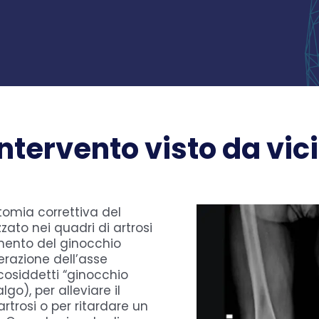
intervento visto da vic
tomia correttiva del
zzato nei quadri di artrosi
mento del ginocchio
erazione dell’asse
i cosiddetti “ginocchio
go), per alleviare il
artrosi o per ritardare un