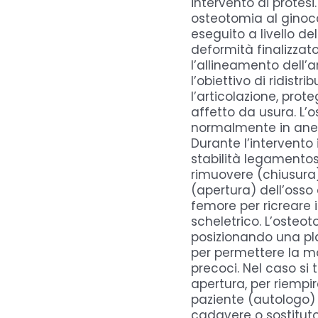
intervento di protesi
osteotomia al ginocc
eseguito a livello de
deformità finalizza
l’allineamento dell’a
l’obiettivo di ridistri
l’articolazione, pro
affetto da usura. L’
normalmente in anes
Durante l’intervento 
stabilità legamento
rimuovere (chiusura
(apertura) dell’osso a
femore per ricreare 
scheletrico. L’oste
posizionando una pla
per permettere la mob
precoci. Nel caso si t
apertura, per riempire
paziente (autologo)
cadavere o sostituto