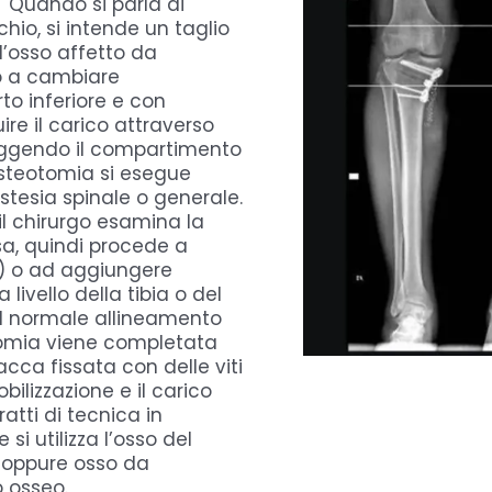
. Quando si parla di
hio, si intende un taglio
ll’osso affetto da
to a cambiare
rto inferiore e con
buire il carico attraverso
teggendo il compartimento
osteotomia si esegue
tesia spinale o generale.
il chirurgo esamina la
sa, quindi procede a
) o ad aggiungere
 livello della tibia o del
il normale allineamento
otomia viene completata
cca fissata con delle viti
ilizzazione e il carico
ratti di tecnica in
 si utilizza l’osso del
 oppure osso da
 osseo.