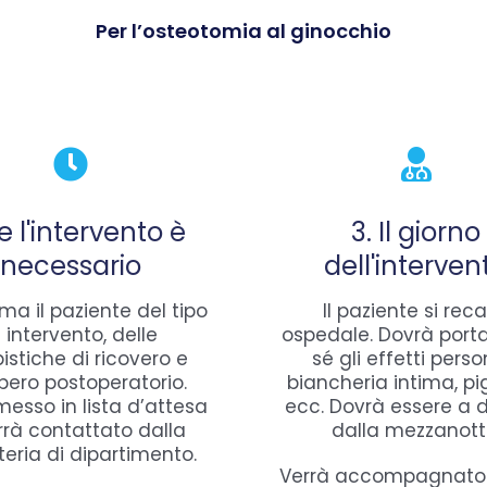
Per l’osteotomia al ginocchio
Se l'intervento è
3. Il giorno
necessario
dell'interven
rma il paziente del tipo
Il paziente si reca
i intervento, delle
ospedale. Dovrà port
istiche di ricovero e
sé gli effetti person
pero postoperatorio.
biancheria intima, p
messo in lista d’attesa
ecc. Dovrà essere a 
rrà contattato dalla
dalla mezzanott
teria di dipartimento.
Verrà accompagnato 