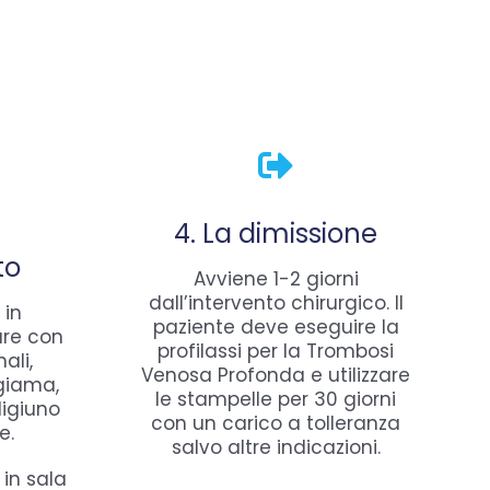
4. La dimissione
to
Avviene 1-2 giorni
dall’intervento chirurgico. Il
 in
paziente deve eseguire la
are con
profilassi per la Trombosi
ali,
Venosa Profonda e utilizzare
igiama,
le stampelle per 30 giorni
digiuno
con un carico a tolleranza
e.
salvo altre indicazioni.
in sala