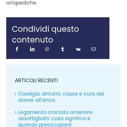
ortopediche.
Condividi questo
contenuto
ARTICOLI RECENTI
Coxalgia: sintomi, cause e cura del
dolore all’anca
Legamento crociato anteriore
assottigliato: cosa significa e
quando preoccuparsi