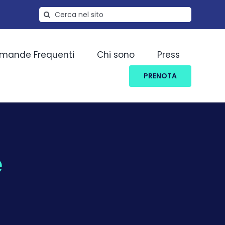
Cerca
per:
mande Frequenti
Chi sono
Press
PRENOTA
e