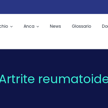
chio
Anca
News
Glossario
Do
Artrite reumatoid