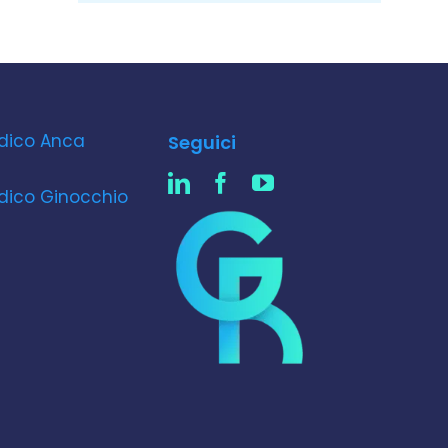
dico Anca
Seguici
dico Ginocchio