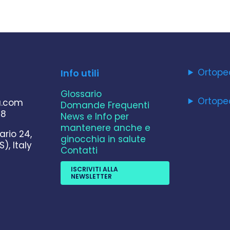
Ortope
Info utili
Glossario
Ortope
a.com
Domande Frequenti
78
News e Info per
mantenere anche e
ario 24,
ginocchia in salute
S), Italy
Contatti
ISCRIVITI ALLA
NEWSLETTER