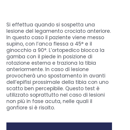
Domande Frequenti
Si effettua quando si sospetta una
lesione del legamento crociato anteriore.
Chi sono
In questo caso il paziente viene messo
supino, con l’anca flessa a 45° e il
ginocchio a 90°. L’ortopedico blocca la
Press
gamba con il piede in posizione di
rotazione esterna e traziona la tibia
anteriormente. In caso di lesione
Prenota
provocherà uno spostamento in avanti
dell’epifisi prossimale della tibia con uno
scatto ben percepibile. Questo test è
utilizzato soprattutto nel caso di lesioni
non più in fase acuta, nelle quali il
gonfiore si è risolto.