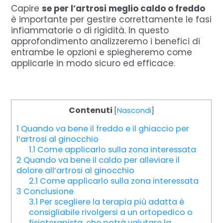
Capire
se per l’artrosi meglio caldo o freddo
è importante per gestire correttamente le fasi
infiammatorie o di rigidità. In questo
approfondimento analizzeremo i benefici di
entrambe le opzioni e spiegheremo come
applicarle in modo sicuro ed efficace.
Contenuti
[
Nascondi
]
1
Quando va bene il freddo e il ghiaccio per
l’artrosi al ginocchio
1.1
Come applicarlo sulla zona interessata
2
Quando va bene il caldo per alleviare il
dolore all’artrosi al ginocchio
2.1
Come applicarlo sulla zona interessata
3
Conclusione
3.1
Per scegliere la terapia più adatta è
consigliabile rivolgersi a un ortopedico o
fisioterapista, che potrà valutare la