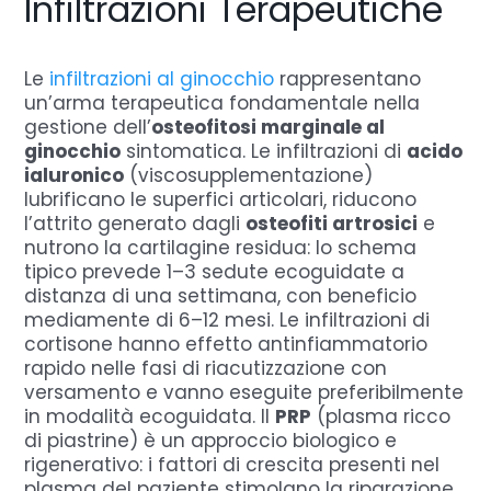
Infiltrazioni Terapeutiche
Le
infiltrazioni al ginocchio
rappresentano
un’arma terapeutica fondamentale nella
gestione dell’
osteofitosi marginale al
ginocchio
sintomatica. Le infiltrazioni di
acido
ialuronico
(viscosupplementazione)
lubrificano le superfici articolari, riducono
l’attrito generato dagli
osteofiti artrosici
e
nutrono la cartilagine residua: lo schema
tipico prevede 1–3 sedute ecoguidate a
distanza di una settimana, con beneficio
mediamente di 6–12 mesi. Le infiltrazioni di
cortisone hanno effetto antinfiammatorio
rapido nelle fasi di riacutizzazione con
versamento e vanno eseguite preferibilmente
in modalità ecoguidata. Il
PRP
(plasma ricco
di piastrine) è un approccio biologico e
rigenerativo: i fattori di crescita presenti nel
plasma del paziente stimolano la riparazione