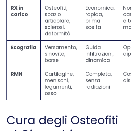
RX in
Osteofiti,
Economica,
No
carico
spazio
rapida,
car
articolare,
prima
e t
sclerosi,
scelta
mol
deformità
Ecografia
Versamento,
Guida
Op
sinovite,
infiltrazioni,
di
borse
dinamica
RMN
Cartilagine,
Completa,
Co
menischi,
senza
dis
legamenti,
radiazioni
osso
Cura degli Osteofiti