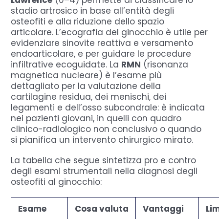
Lawrence
(0–4) permette di classificare lo
stadio artrosico in base all’entità degli
osteofiti e alla riduzione dello spazio
articolare. L’ecografia del ginocchio è utile per
evidenziare sinovite reattiva e versamento
endoarticolare, e per guidare le procedure
infiltrative ecoguidate. La
RMN
(risonanza
magnetica nucleare) è l’esame più
dettagliato per la valutazione della
cartilagine residua, dei menischi, dei
legamenti e dell’osso subcondrale: è indicata
nei pazienti giovani, in quelli con quadro
clinico-radiologico non conclusivo o quando
si pianifica un intervento chirurgico mirato.
La tabella che segue sintetizza pro e contro
degli esami strumentali nella diagnosi degli
osteofiti al ginocchio:
Esame
Cosa valuta
Vantaggi
Lim