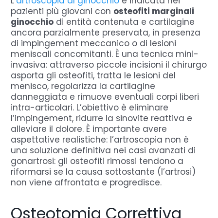
L’
artroscopia al ginocchio
è indicata nei
pazienti più giovani con
osteofiti marginali
ginocchio
di entità contenuta e cartilagine
ancora parzialmente preservata, in presenza
di impingement meccanico o di lesioni
meniscali concomitanti. È una tecnica mini-
invasiva: attraverso piccole incisioni il chirurgo
asporta gli osteofiti, tratta le lesioni del
menisco, regolarizza la cartilagine
danneggiata e rimuove eventuali corpi liberi
intra-articolari. L’obiettivo è eliminare
l’impingement, ridurre la sinovite reattiva e
alleviare il dolore. È importante avere
aspettative realistiche: l’artroscopia non è
una soluzione definitiva nei casi avanzati di
gonartrosi: gli osteofiti rimossi tendono a
riformarsi se la causa sottostante (l’artrosi)
non viene affrontata e progredisce.
Osteotomia Correttiva