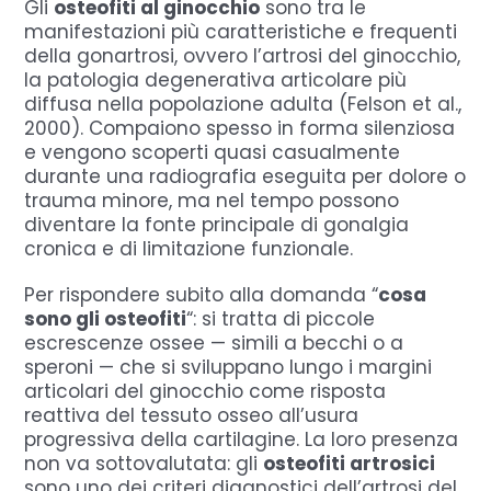
Gli
osteofiti al ginocchio
sono tra le
manifestazioni più caratteristiche e frequenti
della gonartrosi, ovvero l’artrosi del ginocchio,
la patologia degenerativa articolare più
diffusa nella popolazione adulta (Felson et al.,
2000). Compaiono spesso in forma silenziosa
e vengono scoperti quasi casualmente
durante una radiografia eseguita per dolore o
trauma minore, ma nel tempo possono
diventare la fonte principale di gonalgia
cronica e di limitazione funzionale.
Per rispondere subito alla domanda “
cosa
sono gli osteofiti
“: si tratta di piccole
escrescenze ossee — simili a becchi o a
speroni — che si sviluppano lungo i margini
articolari del ginocchio come risposta
reattiva del tessuto osseo all’usura
progressiva della cartilagine. La loro presenza
non va sottovalutata: gli
osteofiti artrosici
sono uno dei criteri diagnostici dell’artrosi del