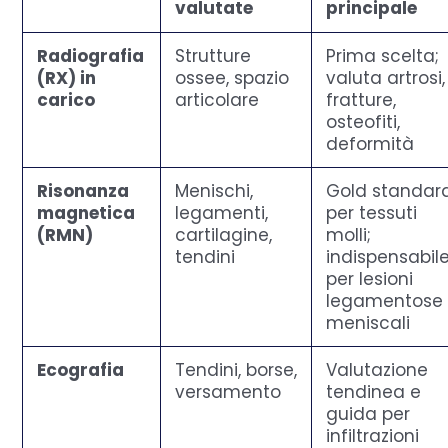
valutate
principale
Radiografia
Strutture
Prima scelta;
(RX) in
ossee, spazio
valuta artrosi,
carico
articolare
fratture,
osteofiti,
deformità
Risonanza
Menischi,
Gold standar
magnetica
legamenti,
per tessuti
(RMN)
cartilagine,
molli;
tendini
indispensabil
per lesioni
legamentose
meniscali
Ecografia
Tendini, borse,
Valutazione
versamento
tendinea e
guida per
infiltrazioni