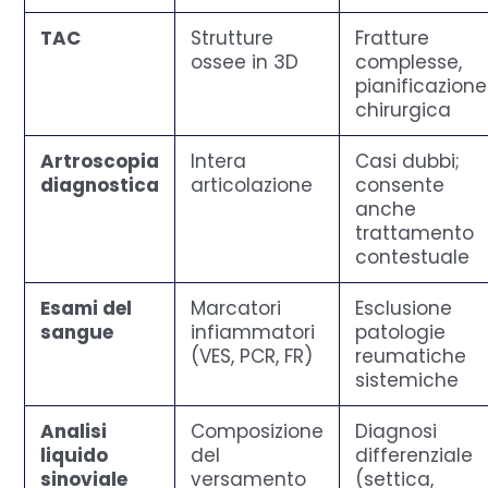
TAC
Strutture
Fratture
ossee in 3D
complesse,
pianificazione
chirurgica
Artroscopia
Intera
Casi dubbi;
diagnostica
articolazione
consente
anche
trattamento
contestuale
Esami del
Marcatori
Esclusione
sangue
infiammatori
patologie
(VES, PCR, FR)
reumatiche
sistemiche
Analisi
Composizione
Diagnosi
liquido
del
differenziale
sinoviale
versamento
(settica,