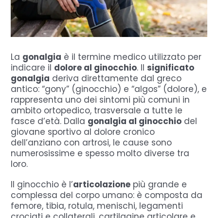
La
gonalgia
è il termine medico utilizzato per
indicare il
dolore al ginocchio
. Il
significato
gonalgia
deriva direttamente dal greco
antico: “gony” (ginocchio) e “algos” (dolore), e
rappresenta uno dei sintomi più comuni in
ambito ortopedico, trasversale a tutte le
fasce d’età. Dalla
gonalgia al ginocchio
del
giovane sportivo al dolore cronico
dell’anziano con artrosi, le cause sono
numerosissime e spesso molto diverse tra
loro.
Il ginocchio è l’
articolazione
più grande e
complessa del corpo umano: è composta da
femore, tibia, rotula, menischi, legamenti
crociati e collaterali, cartilagine articolare e