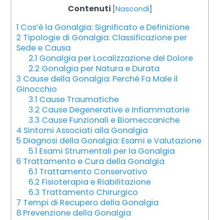
Contenuti
[
Nascondi
]
1
Cos’è la Gonalgia: Significato e Definizione
2
Tipologie di Gonalgia: Classificazione per
Sede e Causa
2.1
Gonalgia per Localizzazione del Dolore
2.2
Gonalgia per Natura e Durata
3
Cause della Gonalgia: Perché Fa Male il
Ginocchio
3.1
Cause Traumatiche
3.2
Cause Degenerative e Infiammatorie
3.3
Cause Funzionali e Biomeccaniche
4
Sintomi Associati alla Gonalgia
5
Diagnosi della Gonalgia: Esami e Valutazione
5.1
Esami Strumentali per la Gonalgia
6
Trattamento e Cura della Gonalgia
6.1
Trattamento Conservativo
6.2
Fisioterapia e Riabilitazione
6.3
Trattamento Chirurgico
7
Tempi di Recupero della Gonalgia
8
Prevenzione della Gonalgia