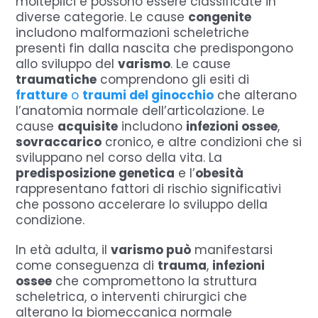
molteplici e possono essere classificate in
diverse categorie. Le cause
congenite
includono malformazioni scheletriche
presenti fin dalla nascita che predispongono
allo sviluppo del
varismo
. Le cause
traumatiche
comprendono gli esiti di
fratture
o
traumi del ginocchio
che alterano
l’anatomia normale dell’articolazione. Le
cause
acquisite
includono
infezioni ossee
,
sovraccarico
cronico, e altre condizioni che si
sviluppano nel corso della vita. La
predisposizione genetica
e l’
obesità
rappresentano fattori di rischio significativi
che possono accelerare lo sviluppo della
condizione.
In età adulta, il
varismo può
manifestarsi
come conseguenza di
trauma
,
infezioni
ossee
che compromettono la struttura
scheletrica, o interventi chirurgici che
alterano la biomeccanica normale