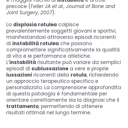
e maggior rischio di
instabilità
e artrosi
precoce (
Feller JA et al., Journal of Bone and
Joint Surgery, 2007
).
La
displasia rotulea
colpisce
prevalentemente soggetti giovani e sportivi,
manifestandosi attraverso episodi ricorrenti
di
instabilità rotulea
che possono
compromettere significativamente la qualità
di vita e le performance atletiche.
L’
instabilità
risultante può variare da semplici
episodi di
sublussazione
a vere e proprie
lussazioni
ricorrenti della
rotula
, richiedendo
un approccio terapeutico specifico e
personalizzato. La comprensione approfondita
di questa patologia è fondamentale per
orientare correttamente sia la diagnosi che il
trattamento
, permettendo di ottenere
risultati ottimali nel lungo termine.