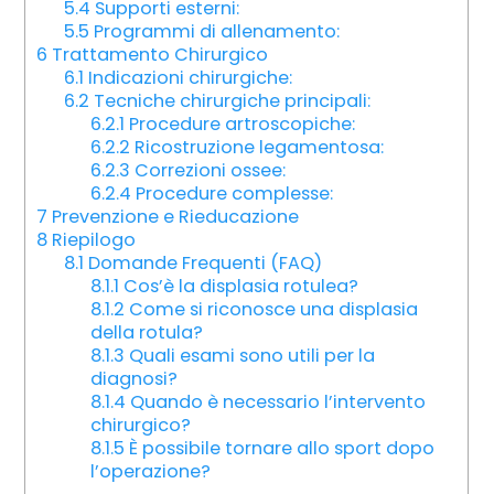
5.4
Supporti esterni:
5.5
Programmi di allenamento:
6
Trattamento Chirurgico
6.1
Indicazioni chirurgiche:
6.2
Tecniche chirurgiche principali:
6.2.1
Procedure artroscopiche:
6.2.2
Ricostruzione legamentosa:
6.2.3
Correzioni ossee:
6.2.4
Procedure complesse:
7
Prevenzione e Rieducazione
8
Riepilogo
8.1
Domande Frequenti (FAQ)
8.1.1
Cos’è la displasia rotulea?
8.1.2
Come si riconosce una displasia
della rotula?
8.1.3
Quali esami sono utili per la
diagnosi?
8.1.4
Quando è necessario l’intervento
chirurgico?
8.1.5
È possibile tornare allo sport dopo
l’operazione?