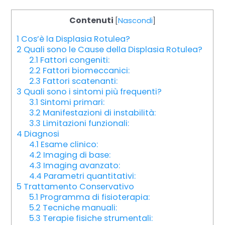
Contenuti
[
Nascondi
]
1
Cos’è la Displasia Rotulea?
2
Quali sono le Cause della Displasia Rotulea?
2.1
Fattori congeniti:
2.2
Fattori biomeccanici:
2.3
Fattori scatenanti:
3
Quali sono i sintomi più frequenti?
3.1
Sintomi primari:
3.2
Manifestazioni di instabilità:
3.3
Limitazioni funzionali:
4
Diagnosi
4.1
Esame clinico:
4.2
Imaging di base:
4.3
Imaging avanzato:
4.4
Parametri quantitativi:
5
Trattamento Conservativo
5.1
Programma di fisioterapia:
5.2
Tecniche manuali:
5.3
Terapie fisiche strumentali: