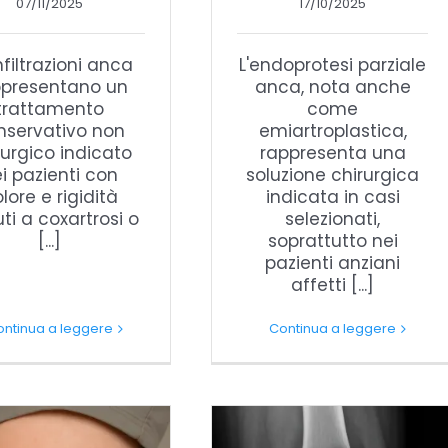
07/11/2025
17/10/2025
nfiltrazioni anca
L'endoprotesi parziale
ppresentano un
anca, nota anche
trattamento
come
nservativo non
emiartroplastica,
rurgico indicato
rappresenta una
i pazienti con
soluzione chirurgica
lore e rigidità
indicata in casi
ti a coxartrosi o
selezionati,
[...]
soprattutto nei
pazienti anziani
affetti [...]
ontinua a leggere
Continua a leggere