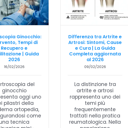
scopia Ginocchio:
Differenza tra Artrite e
ervento, Tempi di
Artrosi: Sintomi, Cause
Recupero e
e Cura | La Guida
ilitazione | Guida
Completa aggiornata
2026
al 2026
16/02/2026
09/02/2026
artroscopia del
La distinzione tra
ginocchio
artrite e artrosi
resenta oggi uno
rappresenta uno dei
i pilastri della
temi più
erna ortopedia,
frequentemente
igurandosi come
trattati nella pratica
una tecnica
reumatologica. Nella