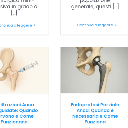
irurgica mini-
popolazione
siva in grado di
generale, questi [...]
[...]
Continua a leggere
ontinua a leggere
filtrazioni Anca
Endoprotesi Parziale
guidate: Quando
Anca: Quando è
ervono e Come
Necessaria e Come
Funzionano
Funziona