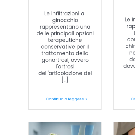
Le infiltrazioni al
Le i
ginocchio
ra
rappresentano una
delle principali opzioni
co
terapeutiche
chi
conservative per il
ne
trattamento della
do
gonartrosi, ovvero
dovu
l'artrosi
dell'articolazione del
[...]
Continua a leggere
C