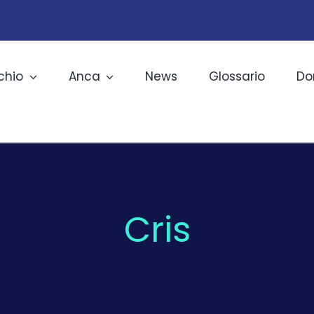
chio
Anca
News
Glossario
Do
Cris