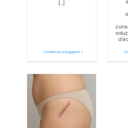
e
[...]
d
cons
solu
d'ec
Continua a leggere
C