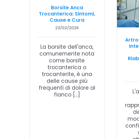
Borsite Anca
Trocanterica: Sintomi,
Cause e Cura
23/02/2026
Artro
Int
La borsite dell'anca,
comunemente nota
Riab
come borsite
trocanterica o
trocanterite, è una
delle cause più
frequenti di dolore al
L'
fianco [...]
rapp
de
mod
conf