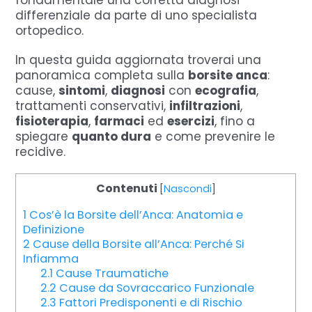
fondamentale una corretta diagnosi
differenziale da parte di uno specialista
ortopedico.
In questa guida aggiornata troverai una
panoramica completa sulla
borsite anca
:
cause,
sintomi
,
diagnosi
con
ecografia
,
trattamenti conservativi,
infiltrazioni
,
fisioterapia
,
farmaci
ed
esercizi
, fino a
spiegare
quanto dura
e come prevenire le
recidive.
Contenuti
[
Nascondi
]
1
Cos’è la Borsite dell’Anca: Anatomia e
Definizione
2
Cause della Borsite all’Anca: Perché Si
Infiamma
2.1
Cause Traumatiche
2.2
Cause da Sovraccarico Funzionale
2.3
Fattori Predisponenti e di Rischio