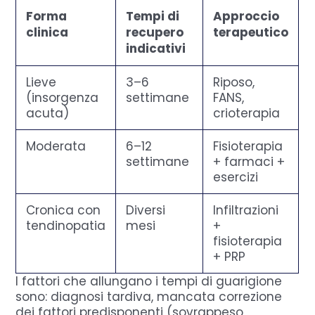
Forma
Tempi di
Approccio
clinica
recupero
terapeutico
indicativi
Lieve
3–6
Riposo,
(insorgenza
settimane
FANS,
acuta)
crioterapia
Moderata
6–12
Fisioterapia
settimane
+ farmaci +
esercizi
Cronica con
Diversi
Infiltrazioni
tendinopatia
mesi
+
fisioterapia
+ PRP
I fattori che allungano i tempi di guarigione
sono: diagnosi tardiva, mancata correzione
dei fattori predisponenti (sovrappeso,