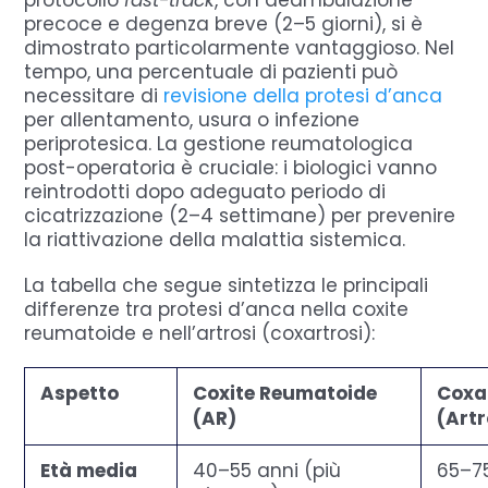
protocollo
fast-track
, con deambulazione
precoce e degenza breve (2–5 giorni), si è
dimostrato particolarmente vantaggioso. Nel
tempo, una percentuale di pazienti può
necessitare di
revisione della protesi d’anca
per allentamento, usura o infezione
periprotesica. La gestione reumatologica
post-operatoria è cruciale: i biologici vanno
reintrodotti dopo adeguato periodo di
cicatrizzazione (2–4 settimane) per prevenire
la riattivazione della malattia sistemica.
La tabella che segue sintetizza le principali
differenze tra protesi d’anca nella coxite
reumatoide e nell’artrosi (coxartrosi):
Aspetto
Coxite Reumatoide
Coxa
(AR)
(Artr
Età media
40–55 anni (più
65–7