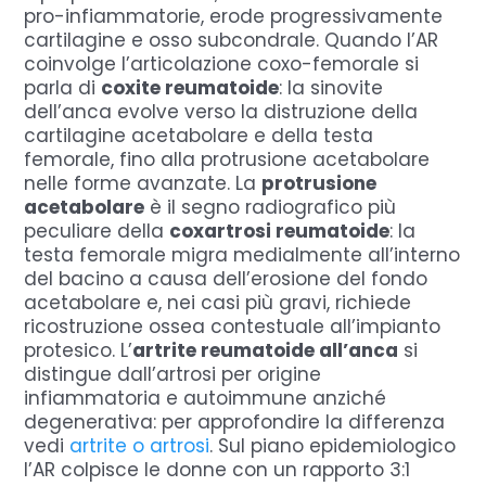
pro-infiammatorie, erode progressivamente
cartilagine e osso subcondrale. Quando l’AR
coinvolge l’articolazione coxo-femorale si
parla di
coxite reumatoide
: la sinovite
dell’anca evolve verso la distruzione della
cartilagine acetabolare e della testa
femorale, fino alla protrusione acetabolare
nelle forme avanzate. La
protrusione
acetabolare
è il segno radiografico più
peculiare della
coxartrosi reumatoide
: la
testa femorale migra medialmente all’interno
del bacino a causa dell’erosione del fondo
acetabolare e, nei casi più gravi, richiede
ricostruzione ossea contestuale all’impianto
protesico. L’
artrite reumatoide all’anca
si
distingue dall’artrosi per origine
infiammatoria e autoimmune anziché
degenerativa: per approfondire la differenza
vedi
artrite o artrosi
. Sul piano epidemiologico
l’AR colpisce le donne con un rapporto 3:1