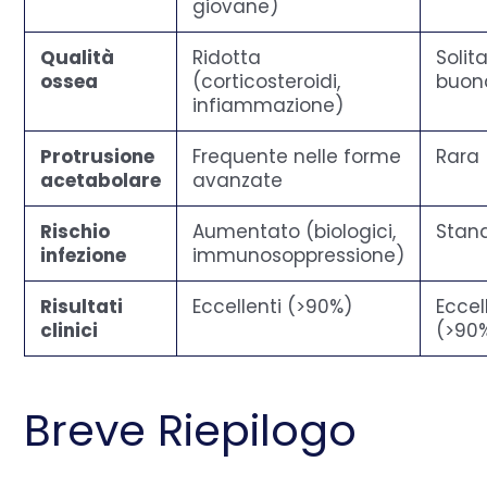
giovane)
Qualità
Ridotta
Soli
ossea
(corticosteroidi,
buon
infiammazione)
Protrusione
Frequente nelle forme
Rara
acetabolare
avanzate
Rischio
Aumentato (biologici,
Stan
infezione
immunosoppressione)
Risultati
Eccellenti (>90%)
Eccel
clinici
(>90
Breve Riepilogo