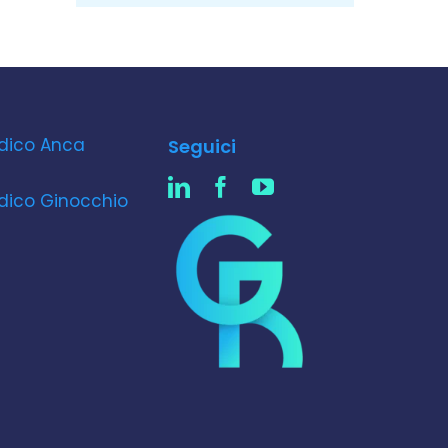
dico Anca
Seguici
dico Ginocchio