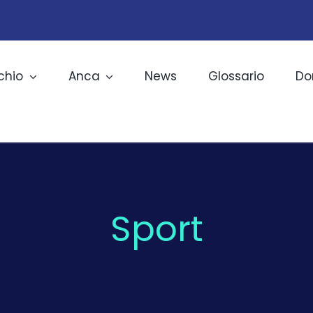
chio
Anca
News
Glossario
Do
Sport