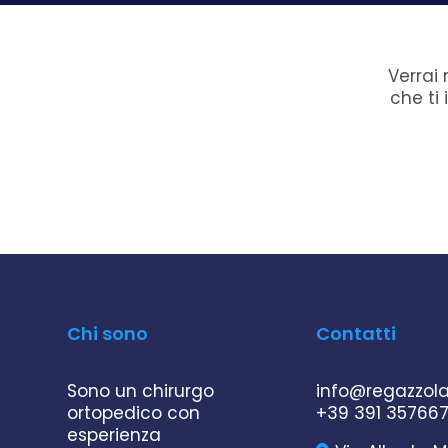
Verrai
che ti
Chi sono
Contatti
Sono un chirurgo
info@regazzol
ortopedico con
+39 391 35766
esperienza