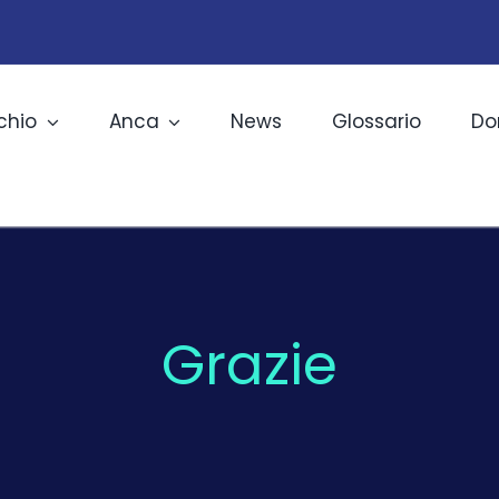
chio
Anca
News
Glossario
Do
Grazie