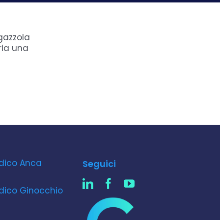
gazzola
ria una
dico Anca
Seguici
dico Ginocchio