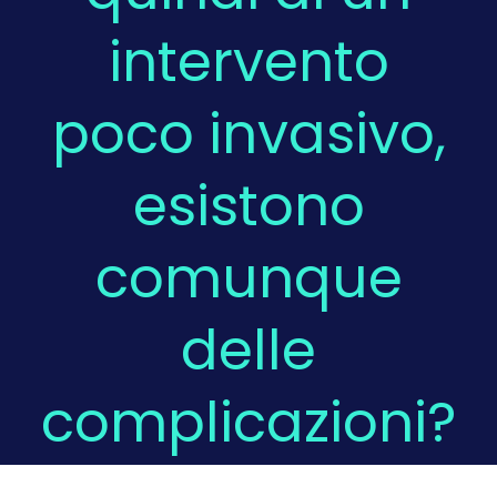
intervento
Domande Frequenti
poco invasivo,
Chi sono
esistono
Press
comunque
Prenota
delle
complicazioni?